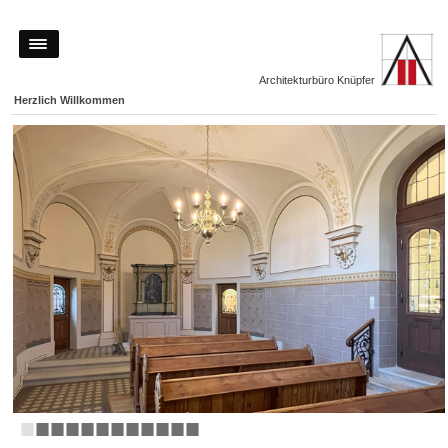
Architekturbüro Knüpfer
Herzlich Willkommen
■
■
■
■
■
■
■
■
■
■
■
■