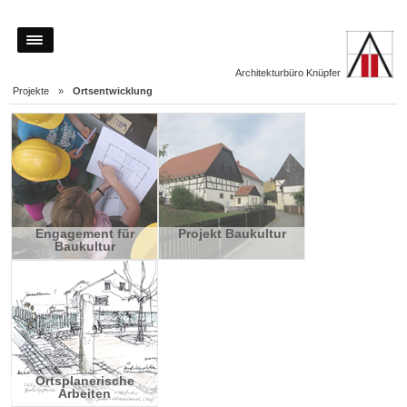
Architekturbüro Knüpfer
Projekte
»
Ortsentwicklung
Engagement für
Projekt Baukultur
Baukultur
Ortsplanerische
Arbeiten