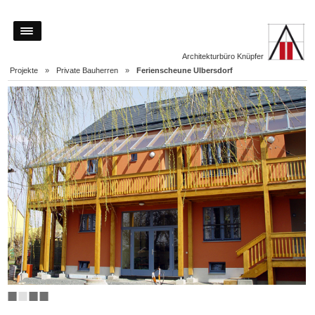
Architekturbüro Knüpfer
Projekte
»
Private Bauherren
»
Ferienscheune Ulbersdorf
■
■
■
■