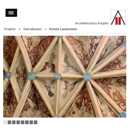
Architekturbüro Knüpfer
Projekte
»
Sakralbauten
»
Kirche Lauenstein
■
■
■
■
■
■
■
■