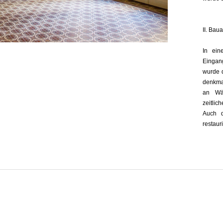
II. Bau
In ein
Eingan
wurde 
denkma
an Wä
zeitlic
Auch d
restauri