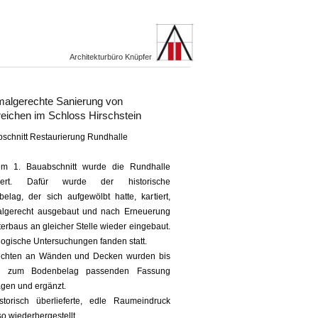
Architekturbüro Knüpfer
algerechte Sanierung von
reichen im Schloss Hirschstein
bschnitt Restaurierung Rundhalle
em 1. Bauabschnitt wurde die Rundhalle
uriert. Dafür wurde der historische
belag, der sich aufgewölbt hatte, kartiert,
lgerecht ausgebaut und nach Erneuerung
erbaus an gleicher Stelle wieder eingebaut.
ogische Untersuchungen fanden statt.
ichten an Wänden und Decken wurden bis
r zum Bodenbelag passenden Fassung
gen und ergänzt.
storisch überlieferte, edle Raumeindruck
o wiederhergestellt.