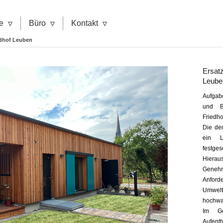
▿
▿
▿
e
Büro
Kontakt
edhof Leuben
Ersat
Leube
Aufgabe
und B
Friedho
Die de
ein L
festge
Hier
Gene
Anfor
Umw
hochwa
Im Ge
Aufen