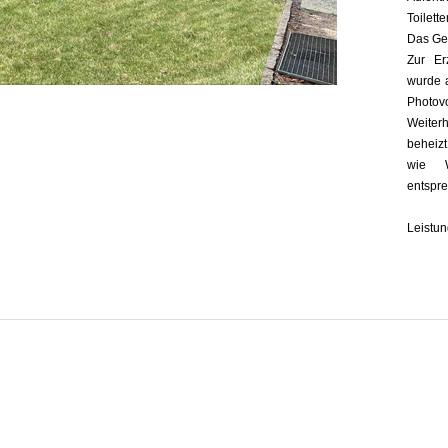
Toilet
Das Geb
Zur Er
wurde 
Photov
Weiter
beheizt
wie 
entspr
Leistu