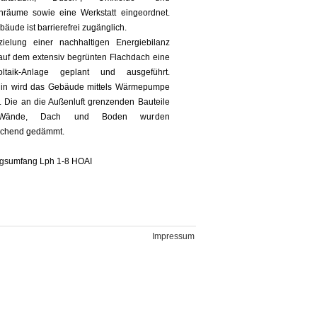
tenräume sowie eine Werkstatt eingeordnet.
äude ist barrierefrei zugänglich.
zielung einer nachhaltigen Energiebilanz
auf dem extensiv begrünten Flachdach eine
oltaik-Anlage geplant und ausgeführt.
hin wird das Gebäude mittels Wärmepumpe
. Die an die Außenluft grenzenden Bauteile
Wände, Dach und Boden wurden
echend gedämmt.
ngsumfang Lph 1-8 HOAI
Impressum