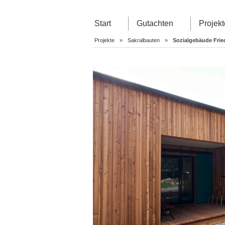
Start
Gutachten
Projekt
Projekte
»
Sakralbauten
»
Sozialgebäude Fri