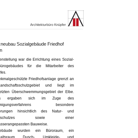
Architekturbüro Knüpfer
zneubau Sozialgebäude Friedhof
n
nstellung war die Errichtung eines Sozial-
ürogebäudes für die Mitarbeiter des
fes.
nkmalgeschützte Friedhofsanlage grenzt an
andschaftsschutzgebiet und liegt im
setzten Überschwemmungsgebiet der Elbe.
aus ergaben sich im Zuge des
hmigungsverfahrens besondere
derungen hinsichtlich des Natur- und
eltschutzes sowie einer
sserangepassten Bauweise.
bäude wurden ein Büroraum, ein
thaltsraum, Dusch-, Umkleide- und